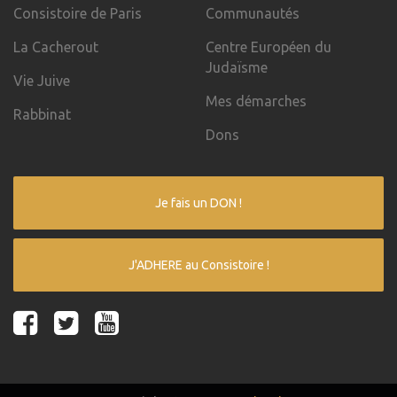
Consistoire de Paris
Communautés
La Cacherout
Centre Européen du
Judaïsme
Vie Juive
Mes démarches
Rabbinat
Dons
Je fais un DON !
J'ADHERE au Consistoire !