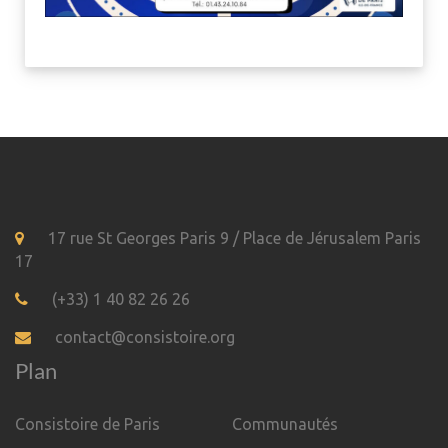
17 rue St Georges Paris 9 / Place de Jérusalem Paris
17
(+33) 1 40 82 26 26
contact@consistoire.org
Plan
Consistoire de Paris
Communautés