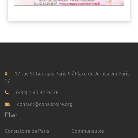
17 rue St Georges Paris 9 / Place de Jérusalem Paris
17
(+33) 1 40 82 26 26
contact@consistoire.org
Plan
Consistoire de Paris
Communautés