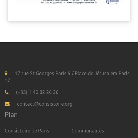
17 rue St Georges Paris 9 / Place de Jérusalem Paris
17
(+33) 1 40 82 26 26
contact@consistoire.org
Plan
Consistoire de Paris
Communautés