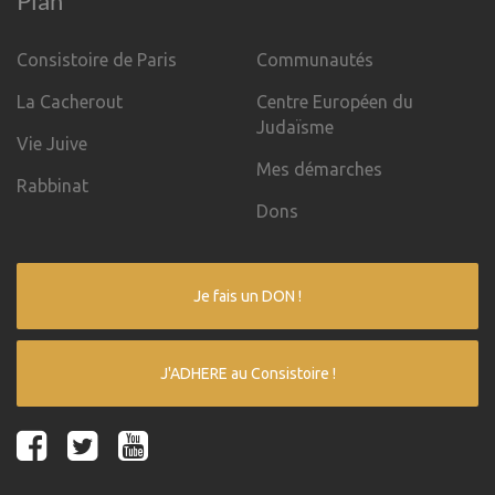
Plan
Consistoire de Paris
Communautés
La Cacherout
Centre Européen du
Judaïsme
Vie Juive
Mes démarches
Rabbinat
Dons
Je fais un DON !
J'ADHERE au Consistoire !