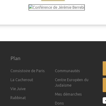
Plan
Consistoire de Paris
Communautés
La Cacherout
Centre Européen du
Judaïsme
Vie Juive
Mes démarches
Rabbinat
Dons