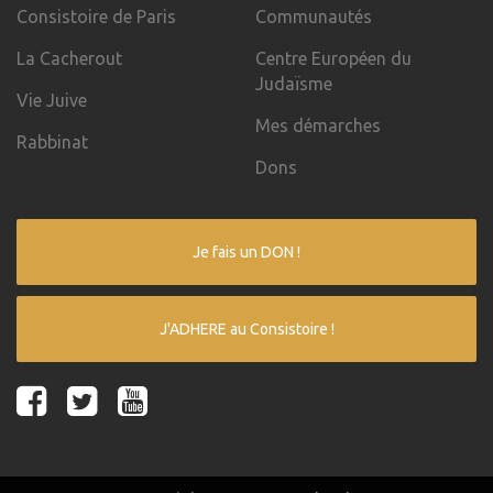
Consistoire de Paris
Communautés
La Cacherout
Centre Européen du
Judaïsme
Vie Juive
Mes démarches
Rabbinat
Dons
Je fais un DON !
J'ADHERE au Consistoire !