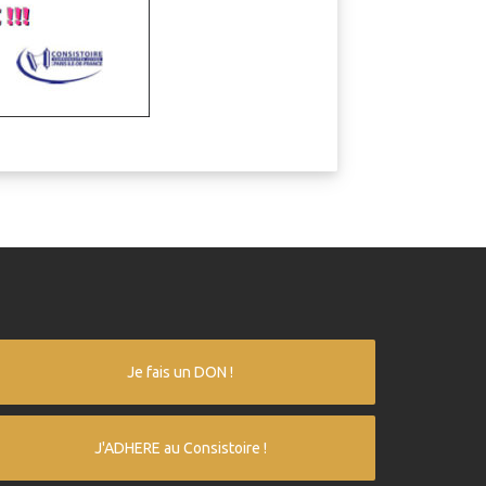
Je fais un DON !
J'ADHERE au Consistoire !