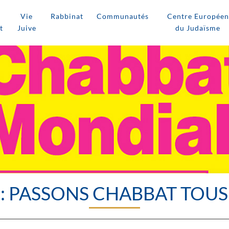
Vie
Rabbinat
Communautés
Centre Européen
t
Juive
du Judaïsme
: PASSONS CHABBAT TOUS