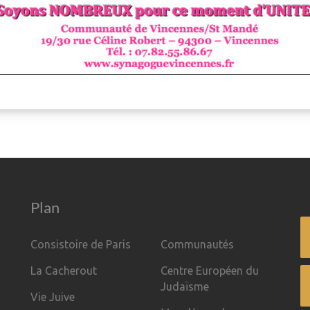
Plan
Consistoire de Paris
Communautés
La Cacherout
Centre Européen du
Judaïsme
Vie Juive