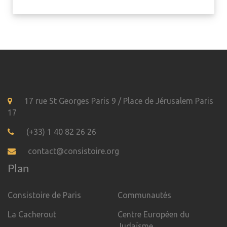
17 rue St Georges Paris 9 / Place de Jérusalem Paris
17
(+33) 1 40 82 26 26
contact@consistoire.org
Plan
Consistoire de Paris
Communautés
La Cacherout
Centre Européen du
Judaïsme