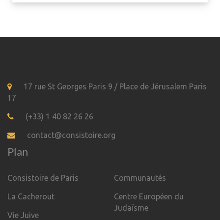
17 rue St Georges Paris 9 / Place de Jérusalem Paris
17
(+33) 1 40 82 26 26
contact@consistoire.org
Plan
Consistoire de Paris
Communautés
La Cacherout
Centre Européen du
Judaïsme
Vie Juive