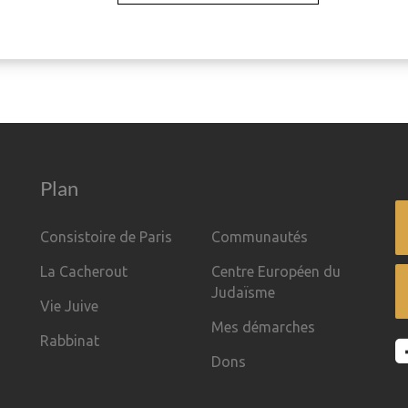
Plan
Consistoire de Paris
Communautés
La Cacherout
Centre Européen du
Judaïsme
Vie Juive
Mes démarches
Rabbinat
Dons