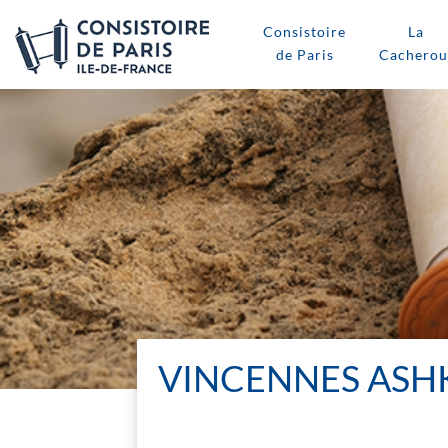
Consistoire
La
de Paris
Cacherou
VINCENNES ASHK