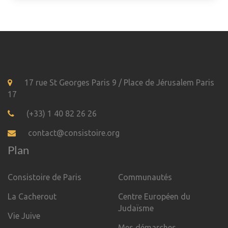
17 rue St Georges Paris 9 / Place de Jérusalem Paris
17
(+33) 1 40 82 26 26
contact@consistoire.org
Plan
Consistoire de Paris
Communautés
La Cacherout
Centre Européen du
Judaïsme
Vie Juive
Mes démarches