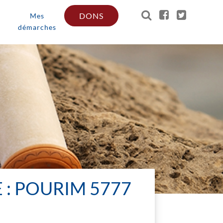
DONS
Mes
démarches
E : POURIM 5777