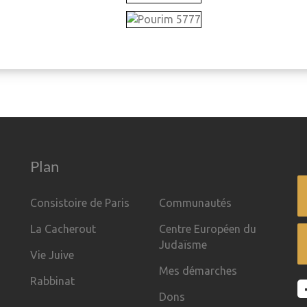
Plan
Consistoire de Paris
Communautés
La Cacherout
Centre Européen du
Judaïsme
Vie Juive
Mes démarches
Rabbinat
Dons