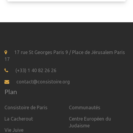
17 rue St Georges Paris 9 / Place de Jérusalem Paris
17
(+33) 1 40 82 26 26
contact@consistoire.org
Plan
Consistoire de Paris
Communautés
La Cacherout
Centre Européen du
Judaïsme
Vie Juive