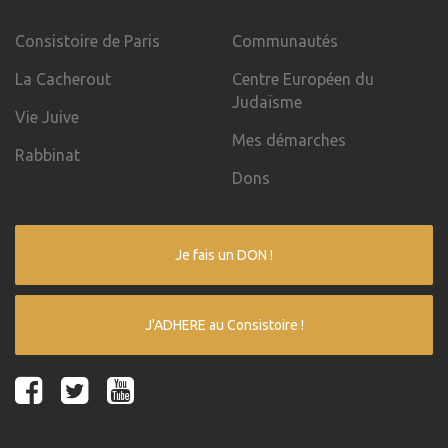
Consistoire de Paris
Communautés
La Cacherout
Centre Européen du
Judaïsme
Vie Juive
Mes démarches
Rabbinat
Dons
Je fais un DON !
J'ADHERE au Consistoire !