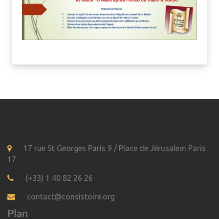
17 rue St Georges Paris 9 / Place de Jérusalem Paris
17
(+33) 1 40 82 26 26
contact@consistoire.org
Plan