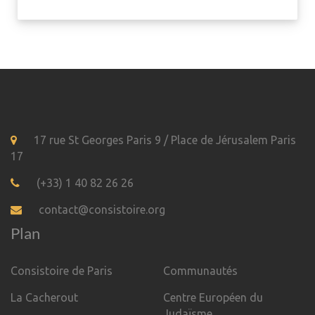
17 rue St Georges Paris 9 / Place de Jérusalem Paris
17
(+33) 1 40 82 26 26
contact@consistoire.org
Plan
Consistoire de Paris
Communautés
La Cacherout
Centre Européen du
Judaïsme