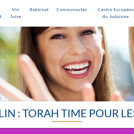
Vie
Rabbinat
Communautés
Centre Européen
t
Juive
du Judaïsme
IN : TORAH TIME POUR LE