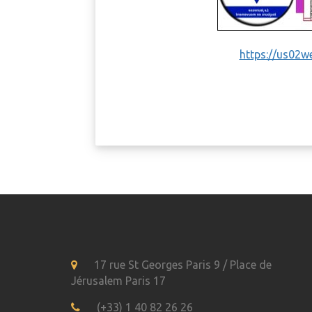
https://us0
17 rue St Georges Paris 9 / Place de
Jérusalem Paris 17
(+33) 1 40 82 26 26