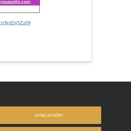
cU9rd2VSZz09
Je fais un DON !