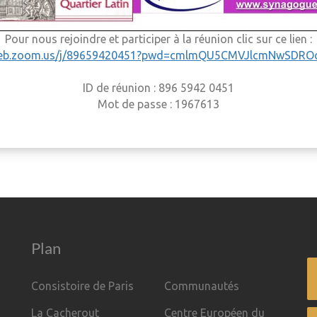
Pour nous rejoindre et participer à la réunion clic sur ce lien :
2web.zoom.us/j/89659420451?pwd=cmlmQU5CMVJlcmNwSDRO
ID de réunion : 896 5942 0451
Mot de passe : 1967613
Plan
Consistoire de Paris
Communautés
La Cacherout
Centre Européen du