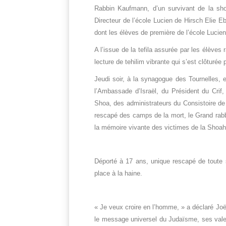
Rabbin Kaufmann, d’un survivant de la sho
Directeur de l’école Lucien de Hirsch Elie E
dont les élèves de première de l’école Lucie
A l’issue de la tefila assurée par les élève
lecture de tehilim vibrante qui s’est clôturé
Jeudi soir, à la synagogue des Tournelles, 
l’Ambassade d’Israël, du Président du Crif
Shoa, des administrateurs du Consistoire de
rescapé des camps de la mort, le Grand rabbi
la mémoire vivante des victimes de la Shoah
Déporté à 17 ans, unique rescapé de toute 
place à la haine.
« Je veux croire en l’homme, » a déclaré Joël 
le message universel du Judaïsme, ses valeurs