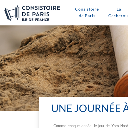
Consistoire
La
de Paris
Cacherou
UNE JOURNÉE À
Comme chaque année, le jour de Yom Hashoa