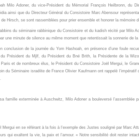
ah Milo Adoner, du vice-Président du Mémorial François Heilbronn, du Di
bidia ainsi que du Directeur Général du Consistoire Marc Abensour représent
n de Hirsch, se sont rassemblées pour prier ensemble et honorer la mémoire d
s rabbins du séminaire rabbinique du Consistoire et du kadish récité par Mil
e par une minute de silence au même moment que retentissait la sonnerie de la 
en conclusion de la journée du Yom Hashoah, en présence d’une foule recuei
, du Président du Mjlf, du Président du Bné Brith, la Présidente de la Wiz
 Paris et de nombreux élus, le Président du Consistoire Joël Mergui, le Gr
n du Séminaire israélite de France Olivier Kaufmann ont rappelé l’impératif
.
sa famille exterminée à Auschwitz, Milo Adoner a bouleversé l’assemblée pa
Mergui en se référant à la fois à l’exemple des Justes souligné par Marc Attali
 qui exaltent la vie, la paix et l’amour. « Notre sensibilité doit rester int