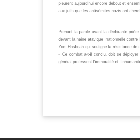
pleurent aujourd’hui encore debout et ensemb
aux juifs que les antisémites nazis ont cherc
Prenant la parole avant la déchirante priè
devant la haine atavique irrationnelle contr
Yom Hashoah qui souligne la résistance de c
« Ce combat a-t-il conclu, doit se déployer 
général professent l’immoralité et l’inhumanit