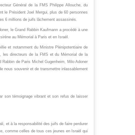
recteur Général de la FMS Philippe Allouche, du
ant le Président Joel Mergui, plus de 60 personnes
es 6 millions de juifs lâchement assassinés.
o Adoner, le Grand Rabbin Kaufmann a procédé à une
sirène au Mémorial à Paris et en Israël.
llie et notamment du Ministre Plénipotentiaire de
o, les directeurs de la FMS et du Mémorial de la
and Rabbin de Paris Michel Gugenheim, Milo Adoner
 de nous souvenir et de transmettre inlassablement
r son témoignage vibrant et son refus de laisser
, et à la responsabilité des juifs de faire perdurer
acte, comme celles de tous ces jeunes en Israël qui