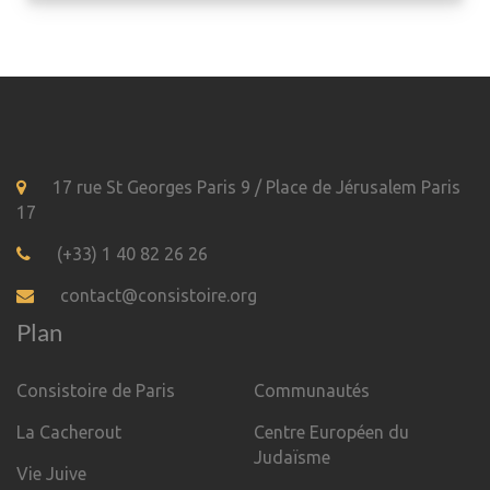
17 rue St Georges Paris 9 / Place de Jérusalem Paris
17
(+33) 1 40 82 26 26
contact@consistoire.org
Plan
Consistoire de Paris
Communautés
La Cacherout
Centre Européen du
Judaïsme
Vie Juive