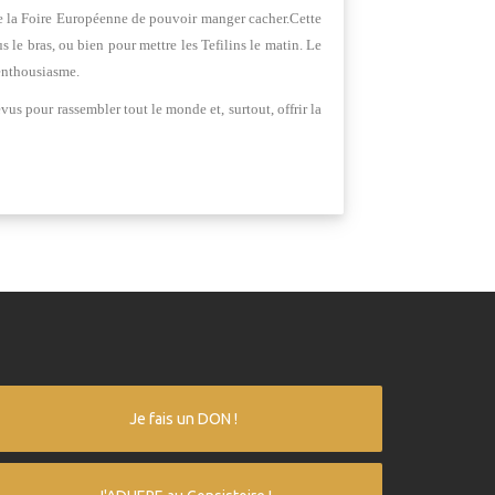
s de la Foire Européenne de pouvoir manger cacher.Cette
 le bras, ou bien pour mettre les Tefilins le matin. Le
’enthousiasme.
us pour rassembler tout le monde et, surtout, offrir la
Je fais un DON !