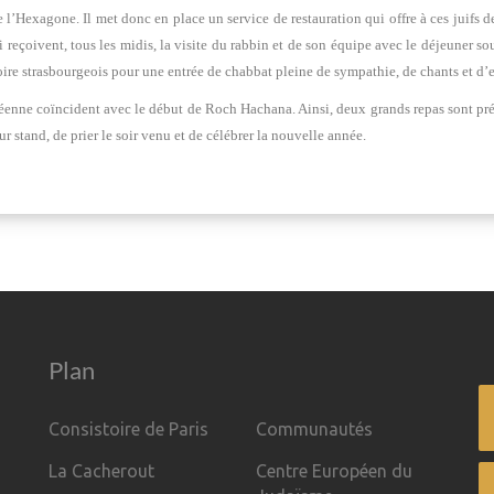
de l’Hexagone. Il met donc en place un service de restauration qui offre à ces juif
eçoivent, tous les midis, la visite du rabbin et de son équipe avec le déjeuner sous
atoire strasbourgeois pour une entrée de chabbat pleine de sympathie, de chants et d
péenne coïncident avec le début de Roch Hachana. Ainsi, deux grands repas sont prév
eur stand, de prier le soir venu et de célébrer la nouvelle année.
Plan
Consistoire de Paris
Communautés
La Cacherout
Centre Européen du