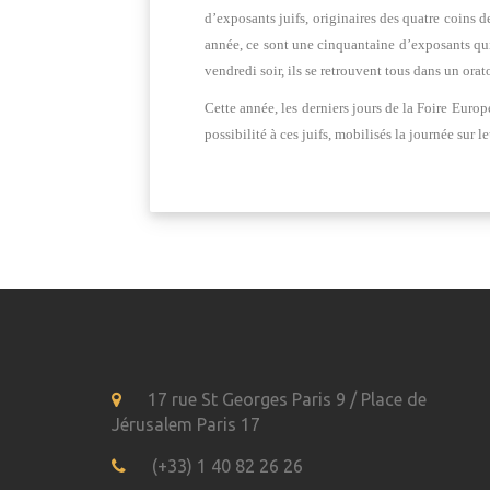
d’exposants juifs, originaires des quatre coins 
année, ce sont une cinquantaine d’exposants qui r
vendredi soir, ils se retrouvent tous dans un or
Cette année, les derniers jours de la Foire Euro
possibilité à ces juifs, mobilisés la journée sur l
17 rue St Georges Paris 9 / Place de
Jérusalem Paris 17
(+33) 1 40 82 26 26