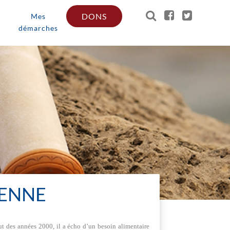
DONS
Mes
démarches
ÉENNE
t des années 2000, il a écho d’un besoin alimentaire