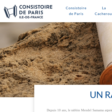
Consistoire
La
de Paris
Cacherou
UN R
Depuis 10 ans, le rabbin Mendel Samama arpent