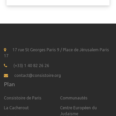
17 rue St Georges Paris 9 / Place de Jérusalem Paris
17
(+33) 1 40 82 26 26
contact@consistoire.org
Plan
Consistoire de Paris
Communautés
La Cacherout
Centre Européen du
Judaïsme