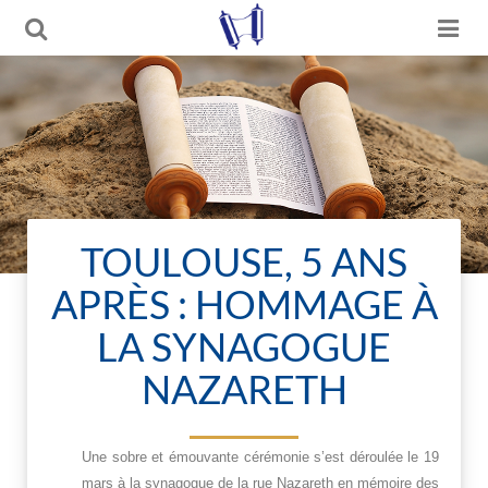
TOULOUSE, 5 ANS
APRÈS : HOMMAGE À
LA SYNAGOGUE
NAZARETH
Une sobre et émouvante cérémonie s’est déroulée le 19
mars à la synagogue de la rue Nazareth en mémoire des