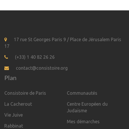
17 rue St Georges Paris 9 / Place de Jérusalem Paris
17
(+33) 1 40 82 26 26
contact@consistoire.org
Plan
Consistoire de Paris
Communautés
La Cacherout
Centre Européen du
Judaïsme
Vie Juive
Mes démarches
Rabbinat