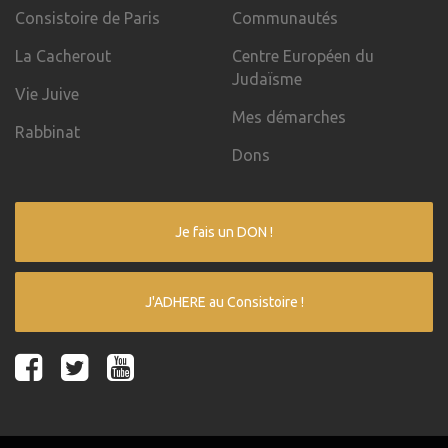
Consistoire de Paris
Communautés
La Cacherout
Centre Européen du
Judaïsme
Vie Juive
Mes démarches
Rabbinat
Dons
Je fais un DON !
J'ADHERE au Consistoire !