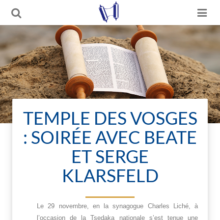
TEMPLE DES VOSGES
: SOIRÉE AVEC BEATE
ET SERGE
KLARSFELD
Le 29 novembre, en la synagogue Charles Liché, à
l’occasion de la Tsedaka nationale s’est tenue une