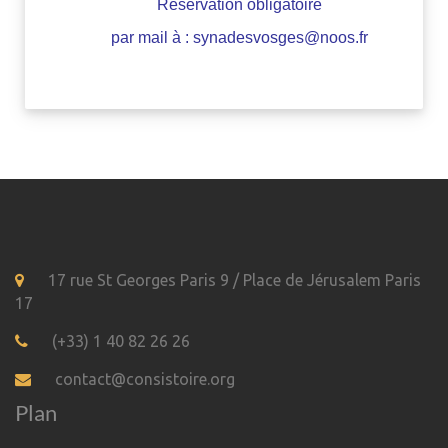
Réservation obligatoire
par mail à : synadesvosges@noos.fr
17 rue St Georges Paris 9 / Place de Jérusalem Paris
17
(+33) 1 40 82 26 26
contact@consistoire.org
Plan