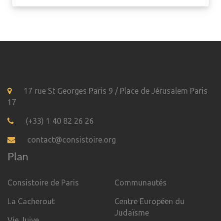
17 rue St Georges Paris 9 / Place de Jérusalem Paris
17
(+33) 1 40 82 26 26
contact@consistoire.org
Plan
Consistoire de Paris
Communautés
La Cacherout
Centre Européen du
Judaïsme
Vie Juive