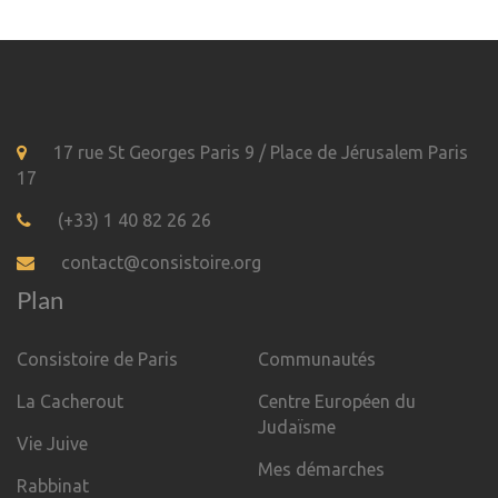
17 rue St Georges Paris 9 / Place de Jérusalem Paris
17
(+33) 1 40 82 26 26
contact@consistoire.org
Plan
Consistoire de Paris
Communautés
La Cacherout
Centre Européen du
Judaïsme
Vie Juive
Mes démarches
Rabbinat