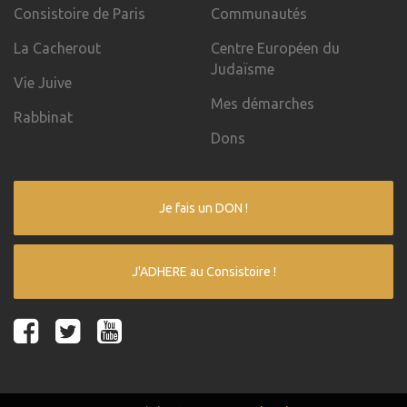
Consistoire de Paris
Communautés
La Cacherout
Centre Européen du
Judaïsme
Vie Juive
Mes démarches
Rabbinat
Dons
Je fais un DON !
J'ADHERE au Consistoire !