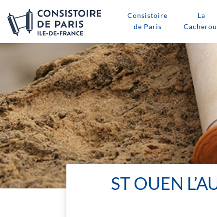
Consistoire
La
de Paris
Cacherou
ST OUEN L’A