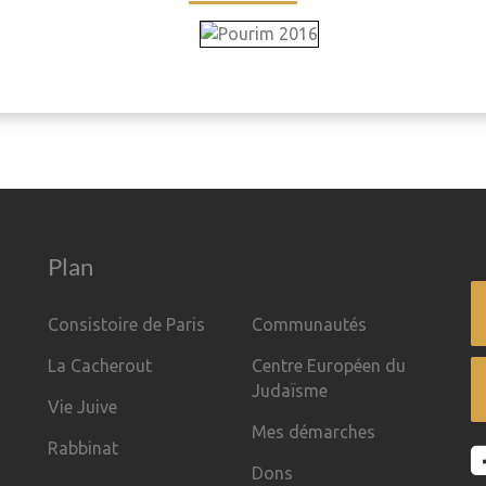
Plan
Consistoire de Paris
Communautés
La Cacherout
Centre Européen du
Judaïsme
Vie Juive
Mes démarches
Rabbinat
Dons