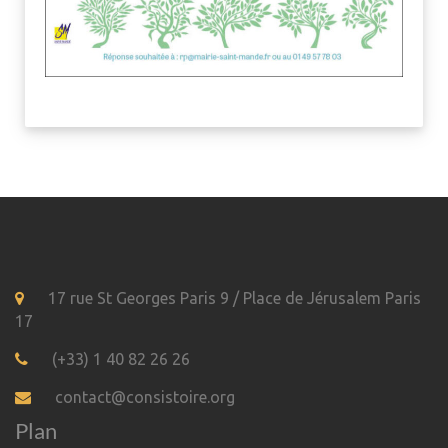
17 rue St Georges Paris 9 / Place de Jérusalem Paris
17
(+33) 1 40 82 26 26
contact@consistoire.org
Plan