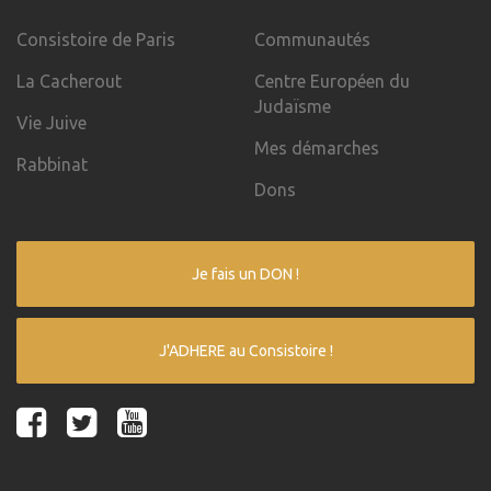
Consistoire de Paris
Communautés
La Cacherout
Centre Européen du
Judaïsme
Vie Juive
Mes démarches
Rabbinat
Dons
Je fais un DON !
J'ADHERE au Consistoire !