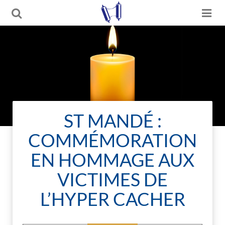
ST MANDÉ :
COMMÉMORATION
EN HOMMAGE AUX
VICTIMES DE
L’HYPER CACHER