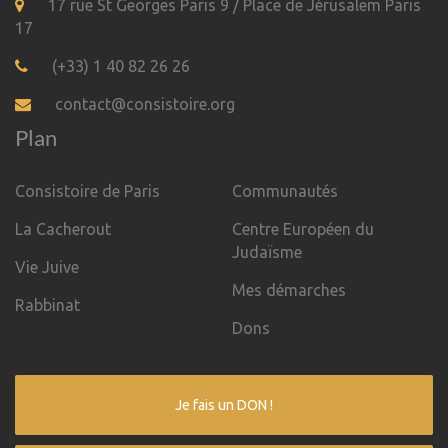
17 rue St Georges Paris 9 / Place de Jérusalem Paris
17
(+33) 1 40 82 26 26
contact@consistoire.org
Plan
Consistoire de Paris
Communautés
La Cacherout
Centre Européen du
Judaïsme
Vie Juive
Mes démarches
Rabbinat
Dons
Je fais un DON !