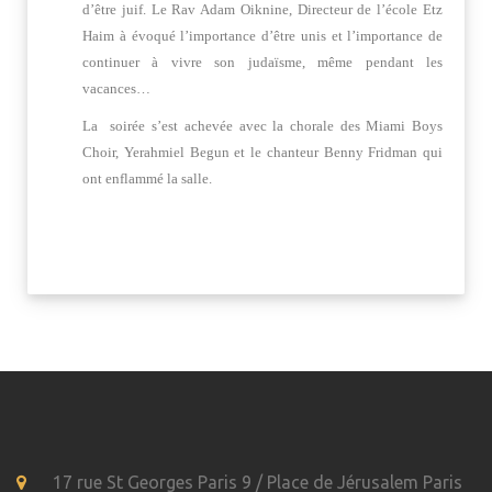
d’être juif. Le Rav Adam Oiknine, Directeur de l’école Etz
Haim à évoqué l’importance d’être unis et l’importance de
continuer à vivre son judaïsme, même pendant les
vacances…
La soirée s’est achevée avec la chorale des Miami Boys
Choir, Yerahmiel Begun et le chanteur Benny Fridman qui
ont enflammé la salle.
17 rue St Georges Paris 9 / Place de Jérusalem Paris