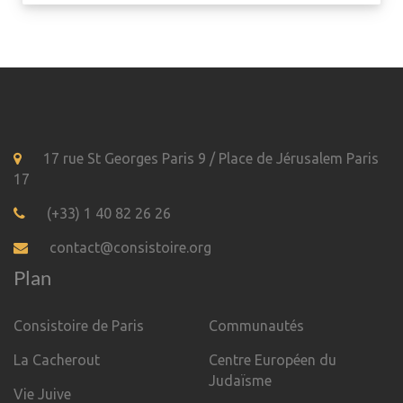
17 rue St Georges Paris 9 / Place de Jérusalem Paris
17
(+33) 1 40 82 26 26
contact@consistoire.org
Plan
Consistoire de Paris
Communautés
La Cacherout
Centre Européen du
Judaïsme
Vie Juive