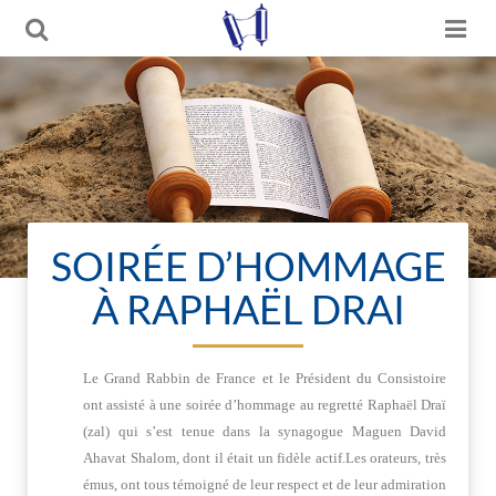
SOIRÉE D’HOMMAGE
À RAPHAËL DRAI
Le Grand Rabbin de France et le Président du Consistoire
ont assisté à une soirée d’hommage au regretté Raphaël Draï
(zal) qui s’est tenue dans la synagogue Maguen David
Ahavat Shalom, dont il était un fidèle actif.Les orateurs, très
émus, ont tous témoigné de leur respect et de leur admiration