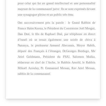
pour celui qui fut un grand intellectuel et une personnalité
majeure de la communauté juive. Ils se sont exprimés devant
une synagogue pleine et un public très ému.
Ont successivement pris la parole : le Grand Rabbin de
France Haïm Korsia, le Président du Consistoire Joël Mergui,
Dan Draï, le fils de Raphael Draï, par téléphone en direct
d’israël où se tenait également une soirée de chiva à
Natanya, le professeur Armand Abecassis, Meyer Habib,
député des Français à l’étranger, Dr.Georges Berdugo, Me
Ariel Goldmann, Président du FSJU, Salomon Malka,
rédacteur en chef de l’Arche, le Rabbin Arnold, le Rabbin
Mikaël Azoulay, Pr. Emmanuel Messas, Rav Ariel Messas,
rabbin de la communauté.