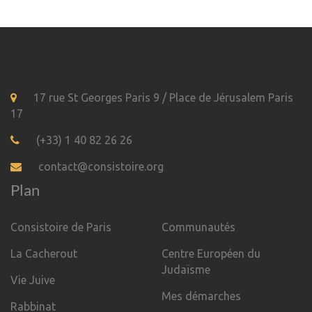
17 rue St Georges Paris 9 / Place de Jérusalem Paris
17
(+33) 1 40 82 26 26
contact@consistoire.org
Plan
Consistoire de Paris
Communautés
La Cacherout
Centre Européen du
Judaïsme
Vie Juive
Mes démarches
Rabbinat