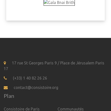
17 rue St Georges Paris 9 / Place de Jérusalem Paris
17
(+33) 1 40 82 26 26
contact@consistoire.org
Plan
Consistoire de Paris
Communautés