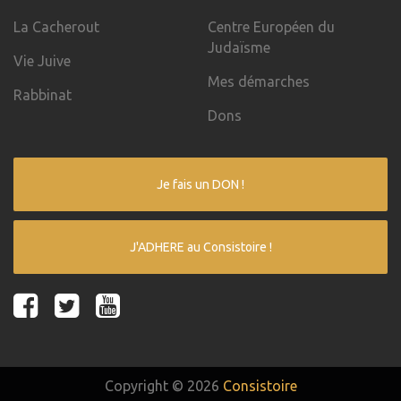
La Cacherout
Centre Européen du
Judaïsme
Vie Juive
Mes démarches
Rabbinat
Dons
Je fais un DON !
J'ADHERE au Consistoire !
Copyright © 2026
Consistoire