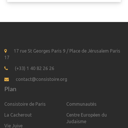
17 rue St Georges Paris 9 / Place de Jérusalem Paris
17
(+33) 1 40 82 26 26
contact@consistoire.org
Plan
Consistoire de Paris
Communautés
La Cacherout
Centre Européen du
Judaïsme
Vie Juive