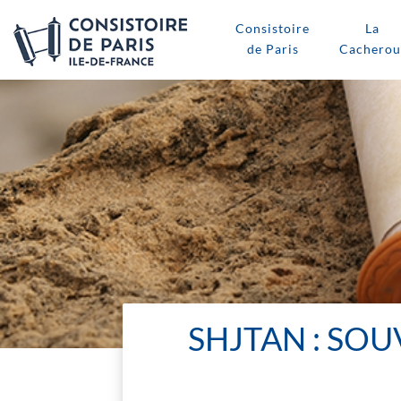
Consistoire
La
de Paris
Cacherou
SHJTAN : SOU