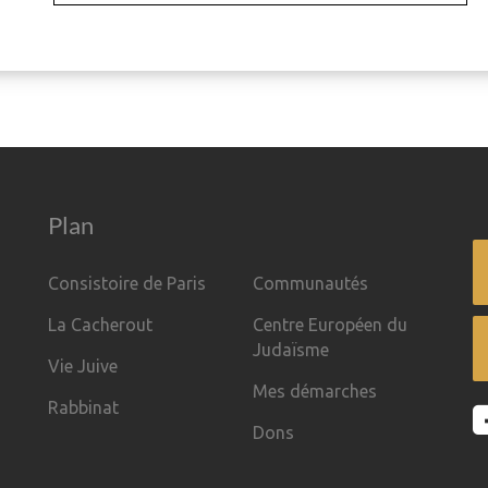
Plan
Consistoire de Paris
Communautés
La Cacherout
Centre Européen du
Judaïsme
Vie Juive
Mes démarches
Rabbinat
Dons