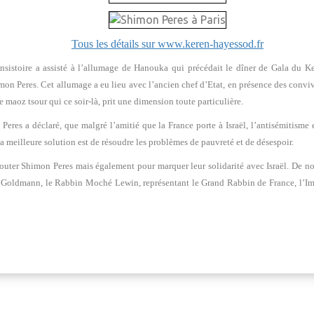
Tous les détails sur www.keren-hayessod.fr
sistoire a assisté à l’allumage de Hanouka qui précédait le dîner de Gala du Ke
himon Peres. Cet allumage a eu lieu avec l’ancien chef d’Etat, en présence des con
 maoz tsour qui ce soir-là, prit une dimension toute particulière.
 Peres a déclaré, que malgré l’amitié que la France porte à Israël, l’antisémitism
la meilleure solution est de résoudre les problèmes de pauvreté et de désespoir.
couter Shimon Peres mais également pour marquer leur solidarité avec Israël. De n
l Goldmann, le Rabbin Moché Lewin, représentant le Grand Rabbin de France, l’I