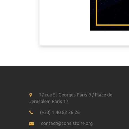
17 rue St Georges Paris 9 / Place de
Jérusalem Paris 17
(+33) 1 40 82 26 26
contact@consistoire.org