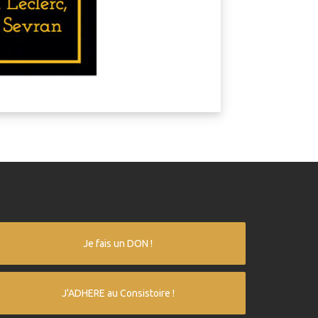
Je fais un DON !
J'ADHERE au Consistoire !