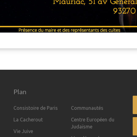
Plan
Consistoire de Paris
Communautés
La Cacherout
Centre Européen du
Judaïsme
Vie Juive