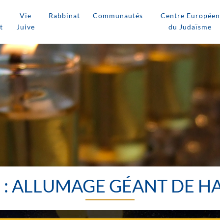
Vie
Rabbinat
Communautés
Centre Européen
t
Juive
du Judaïsme
 : ALLUMAGE GÉANT DE 