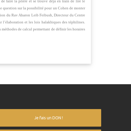
 faire la prière et se trouve déjà en train de lire le
te question sur la possibilité pour un Cohen de monter
ention du Rav Aharon Leib Feibush, Directeur du Centre
l’élaboration et les lois halakhiques des téphilines.
 méthodes de calcul permettant de définir les horaires
Je fais un DON !