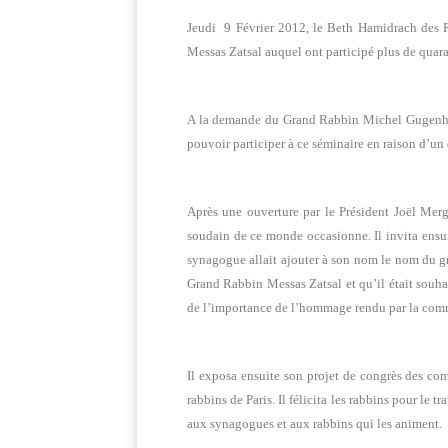
Jeudi 9 Février 2012, le Beth Hamidrach des R
Messas Zatsal auquel ont participé plus de quaran
A la demande du Grand Rabbin Michel Gugenheim,
pouvoir participer à ce séminaire en raison d’un
Après une ouverture par le Président Joël Me
soudain de ce monde occasionne. Il invita ensu
synagogue allait ajouter à son nom le nom du g
Grand Rabbin Messas Zatsal et qu’il était souhai
de l’importance de l’hommage rendu par la com
Il exposa ensuite son projet de congrès des c
rabbins de Paris. Il félicita les rabbins pour le 
aux synagogues et aux rabbins qui les animent.