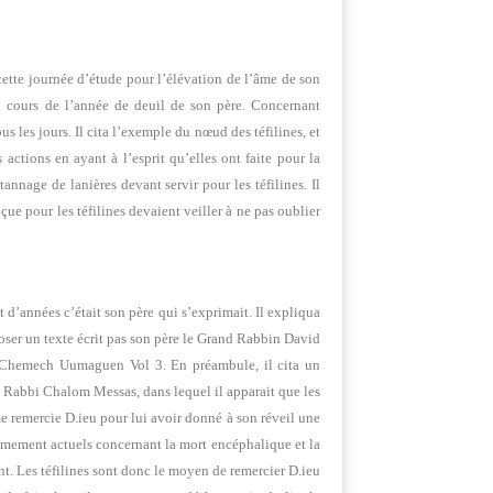
tte journée d’étude pour l’élévation de l’âme de son
au cours de l’année de deuil de son père. Concernant
les jours. Il cita l’exemple du nœud des téfilines, et
s actions en ayant à l’esprit qu’elles ont faite pour la
nage de lanières devant servir pour les téfilines. Il
ue pour les téfilines devaient veiller à ne pas oublier
 d’années c’était son père qui s’exprimait. Il expliqua
poser un texte écrit pas son père le Grand Rabbin David
 Chemech Uumaguen Vol 3. En préambule, il cita un
abbi Chalom Messas, dans lequel il apparait que les
mme remercie D.ieu pour lui avoir donné à son réveil une
trêmement actuels concernant la mort encéphalique et la
nt. Les téfilines sont donc le moyen de remercier D.ieu