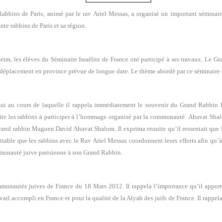
abbins de Paris, animé par le rav Ariel Messas, a organisé un important sémina
te rabbins de Paris et sa région.
 les élèves du Séminaire Israélite de France ont participé à ses travaux. Le Gra
 déplacement en province prévue de longue date. Le thème abordé par ce séminaire é
rgui au cours de laquelle il rappela immédiatement le souvenir du Grand Rabbi
ite les rabbins à participer à l’hommage organisé par la communauté Ahavat Shal
rand rabbin Maguen David Ahavat Shalom. Il exprima ensuite qu’il ressentait que
table que les rabbins avec le Rav Ariel Messas coordonnent leurs efforts afin qu’à
munauté juive parisienne à son Grand Rabbin.
ommunautés juives de Fran
ce du 18 Mars 2012. Il rappela l’importance qu’il appo
travail accompli en France et pour la qualité de la Alyah des juifs de France. Il rapp