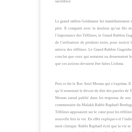
sacerdoce.
Le grand rabbin Goldmann fut immédiatement sui
père. Il compatit avec la douleur qu’un fils 
l’importance des Téfilines, le Grand Rabbin Gug
de l’utilisation de produits noirs, pour noircir 
mitsva des téfilines. Le Grand Rabbin Gugenheim
conclut que ceux qui serraient ou desserraient le
que ces actions devaient être faites Lichma.
Puis ce fut le Rav Ariel Messas qui s’exprima. I
qu’il ressentait le devoir de dire des paroles de
Messas zatsal publié dans les responsa de s
commentaire du Malakh Rabbi Raphaël Berdugo (
Téfilines apposaient sur le cœur pour les téfiline
nouvelle fois la vie. En effet explique-t-il l’in
mort clinique. Rabbi Raphaël écrit que la vie se