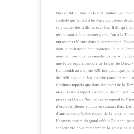
Puis ce fut au tour du Grand Rabbin Goldmann
cordiale qui le liait à lui depuis plusieurs déce
se procurer des téfilines cachères. Il dit qu’i
récalcitrant à faire monter quelqu’un à la Tora
mitsva des téfilines dans la communauté. Il évoqu
dont la cacheroute était douteuse. Puis le Gra
nous récitons tous les samedis matins. « L’ange 
une force supplémentaire de la part de D.ieu. « 
Hahinoukh au chapitre 420, indiquant que par les
des téfilines nous fait prendre conscience de
Goldman rappela que dans les textes de la Torah,
mézouza nous rappelle à chaque instant qu’il ex
percevoir D.ieu ? Nos maîtres évoquent le Mira
d’esclaves libérés et nous en sommes fiers. Les t
d’autres rescapés des camps de la mort concern
Horowits, maitre du grand rabbin Golmann pendan
sur leur vie pour récupérer de la graisse sous