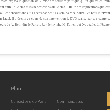
sas exposa la question de la mise des téfilines pour quelqu’un qui est en train de
ent entre le Chéma et les bénédictions du Chéma. Il traité des implications que cet
ma ou les bénédictions qui l’accompagnent. Le séminaire se poursuivit par l’interv
sraël. Il présenta au cours de son intervention le DVD réalisé par son centre sur 
 cours du Av Beth din de Paris le Rav Jermyiahu M. Kohen qui évoqua les différentes
Plan
Consistoire de Paris
Communautés