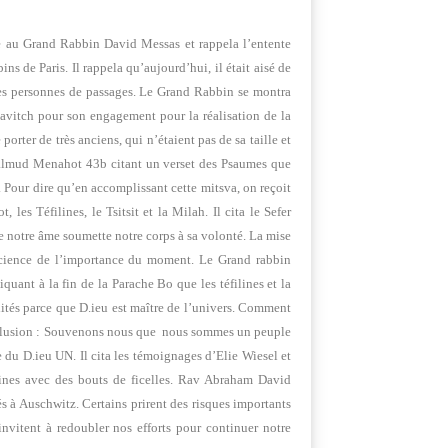
 au Grand Rabbin David Messas et rappela l’entente
bins de Paris.
Il rappela qu’aujourd’hui, il était aisé de
r les personnes de passages. Le Grand Rabbin se montra
ubavitch pour son engagement pour la réalisation de la
rter de très anciens, qui n’étaient pas de sa taille et
e Talmud Menahot 43b citant un verset des Psaumes que
 Pour dire qu’en accomplissant cette mitsva, on reçoit
es Téfilines, le Tsitsit et la Milah. Il cita le Sefer
ue notre âme soumette notre corps à sa volonté. La mise
nscience de l’importance du moment. Le Grand rabbin
quant à la fin de la Parache Bo que les téfilines et la
lités parce que D.ieu est maître de l’univers. Comment
Conclusion : Souvenons nous que nous sommes un peuple
e du D.ieu UN. Il cita les témoignages d’Elie Wiesel et
ilines avec des bouts de ficelles. Rav Abraham David
s à Auschwitz. Certains prirent des risques importants
nvitent à redoubler nos efforts pour continuer notre