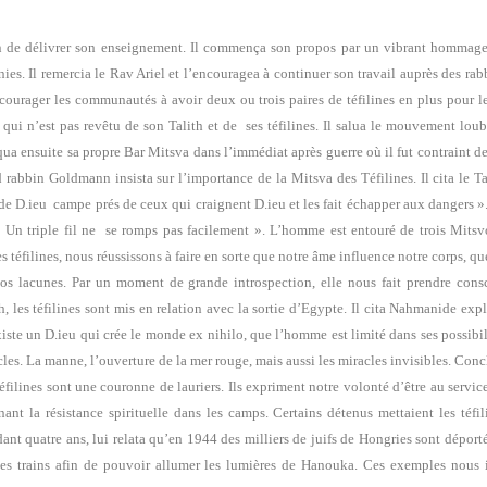
 de délivrer son enseignement. Il commença son propos par un vibrant hommage
nnies. Il remercia le Rav Ariel et l’encouragea à continuer son travail auprès des rab
l encourager les communautés à avoir deux ou trois paires de téfilines en plus pou
h qui n’est pas revêtu de son Talith et de ses téfilines. Il salua le mouvement lo
a ensuite sa propre Bar Mitsva dans l’immédiat après guerre où il fut contraint de po
nd rabbin Goldmann insista sur l’importance de la Mitsva des Téfilines. Il cita l
de D.ieu campe prés de ceux qui craignent D.ieu et les fait échapper aux dangers ».
Un triple fil ne se romps pas facilement ». L’homme est entouré de trois Mitsvot, l
 téfilines, nous réussissons à faire en sorte que notre âme influence notre corps, q
 nos lacunes. Par un moment de grande introspection, elle nous fait prendre co
 les téfilines sont mis en relation avec la sortie d’Egypte. Il cita Nahmanide expli
iste un D.ieu qui crée le monde ex nihilo, que l’homme est limité dans ses possibi
cles. La manne, l’ouverture de la mer rouge, mais aussi les miracles invisibles. 
éfilines sont une couronne de lauriers. Ils expriment notre volonté d’être au servic
ant la résistance spirituelle dans les camps. Certains détenus mettaient les téf
t quatre ans, lui relata qu’en 1944 des milliers de juifs de Hongries sont déporté
 les trains afin de pouvoir allumer les lumières de Hanouka. Ces exemples nous i