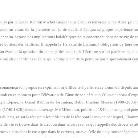
vi par le Grand Rabbin Michel Gugenheim. Celui ci remercia le rav Ariel pour ce
ressent au cours de la première année de deuil. Il évoqua sa propre expérience 
enheim exposa des implications halakhiques nous concernant dans notre vie de tous 
les boitiers des téfilines. Il rappela la Halakha de Lichma, l’obligation de faire ce
 évoqua la question du tannage des peaux, de l’écriture sur les parchemins, du tan
s nœuds de téfilines et ceux qui appliquaient de la peinture noire spécialement conç
l commença son propos en exprimant sa difficulté à perler en ce forum où depuis tant
 Torah en ce moment pour l’élévation de l’âme de son père et qu’il avait choisi d’ex
on grand-père, le Grand Rabbin de Jérusalem, Rabbi Chalom Messas (1909–2003)
1740-1820), dans son ouvrage Mé Ménouhot, publié en 1942 par son grand père R
s du bras, et sur la tête pour les téfilines de la tête sont le moyen par lequel, l’ho
dice de vie se trouve dans le cœur ou dans le cerveau, ce qui rappelle des débats ex
 trouve plus dans le cœur que dans le cerveau, mais qu’elle doit s’y trouver égaleme