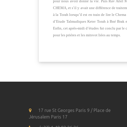
pour nous avoir donné la vie. Puis Rav Ariel Mes
CHEMA, et s’il y avait une différence de traitem
à la Torah lorsqu’il est en train de lire le Che
d’Etude Talmudiques Keter Torah à Bné Brak en I
Enfin, cet après-midi d’études fut conclu par le
pour les priéres et les mitsvot liées au temps.
17 rue St Georges Paris 9 / Place de
Jérusalem Paris 17