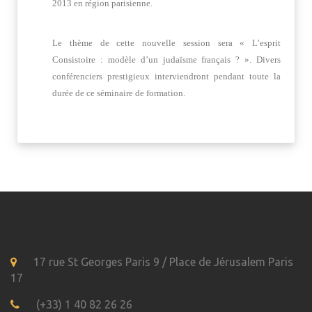
2013 en région parisienne.
Le thème de cette nouvelle session sera « L’esprit
Consistoire : modèle d’un judaïsme français ? ». Divers
conférenciers prestigieux interviendront pendant toute la
durée de ce séminaire de formation.
17 rue St Georges Paris 9 / Place de Jérusalem Paris
17
(+33) 1 40 82 26 26