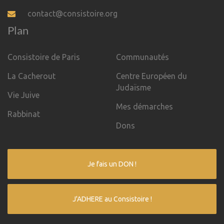
contact@consistoire.org
Plan
Consistoire de Paris
Communautés
La Cacherout
Centre Européen du
Judaïsme
Vie Juive
Mes démarches
Rabbinat
Dons
Je fais un DON !
J'ADHERE au Consistoire !