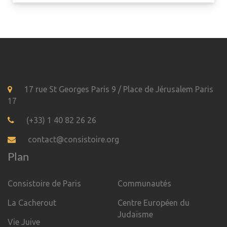
17 rue St Georges Paris 9 / Place de Jérusalem Paris
17
(+33) 1 40 82 26 26
contact@consistoire.org
Plan
Consistoire de Paris
Communautés
La Cacherout
Centre Européen du
Judaïsme
Vie Juive