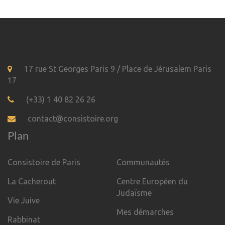
17 rue St Georges Paris 9 / Place de Jérusalem Paris
17
(+33) 1 40 82 26 26
contact@consistoire.org
Plan
Consistoire de Paris
Communautés
La Cacherout
Centre Européen du
Judaïsme
Vie Juive
Mes démarches
Rabbinat