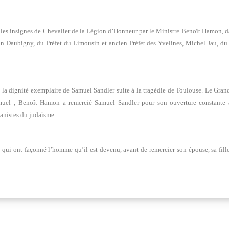
 les insignes de Chevalier de la Légion d’Honneur par le Ministre Benoît Hamon, da
Jean Daubigny, du Préfet du Limousin et ancien Préfet des Yvelines, Michel Jau, d
é la dignité exemplaire de Samuel Sandler suite à la tragédie de Toulouse. Le Gra
muel ; Benoît Hamon a remercié Samuel Sandler pour son ouverture constante à 
manistes du judaïsme.
i ont façonné l’homme qu’il est devenu, avant de remercier son épouse, sa fille, sa