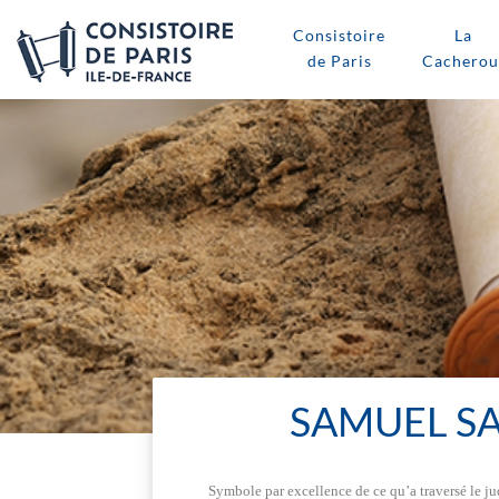
Consistoire
La
de Paris
Cacherou
SAMUEL S
Symbole par excellence de ce qu’a traversé le juda