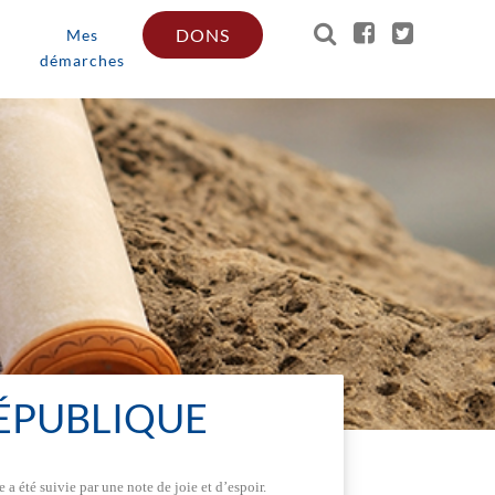
DONS
Mes
démarches
ÉPUBLIQUE
 a été suivie par une note de joie et d’espoir.