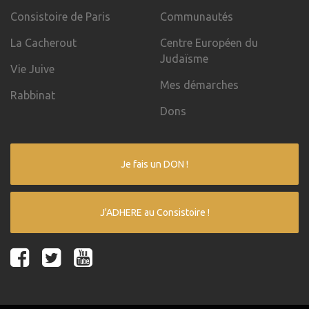
Consistoire de Paris
Communautés
La Cacherout
Centre Européen du
Judaïsme
Vie Juive
Mes démarches
Rabbinat
Dons
Je fais un DON !
J'ADHERE au Consistoire !