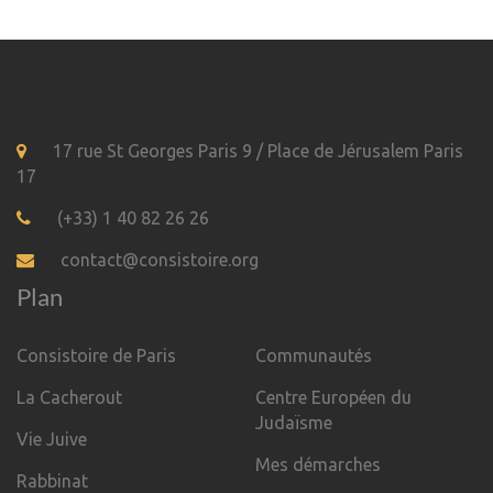
17 rue St Georges Paris 9 / Place de Jérusalem Paris
17
(+33) 1 40 82 26 26
contact@consistoire.org
Plan
Consistoire de Paris
Communautés
La Cacherout
Centre Européen du
Judaïsme
Vie Juive
Mes démarches
Rabbinat