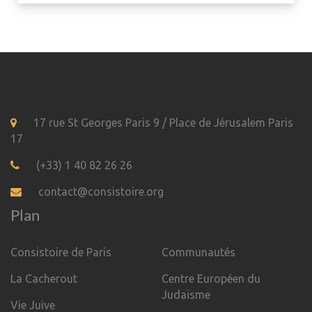
17 rue St Georges Paris 9 / Place de Jérusalem Paris
17
(+33) 1 40 82 26 26
contact@consistoire.org
Plan
Consistoire de Paris
Communautés
La Cacherout
Centre Européen du
Judaïsme
Vie Juive