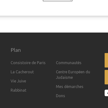
Plan
Consistoire de Paris
Communautés
La Cacherout
Centre Européen du
Judaïsme
Vie Juive
Mes démarches
Rabbinat
Dons