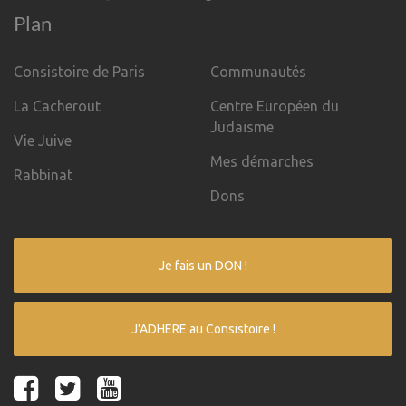
Plan
Consistoire de Paris
Communautés
La Cacherout
Centre Européen du
Judaïsme
Vie Juive
Mes démarches
Rabbinat
Dons
Je fais un DON !
J'ADHERE au Consistoire !