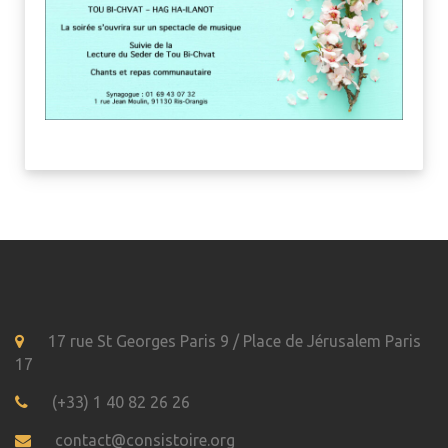
17 rue St Georges Paris 9 / Place de Jérusalem Paris
17
(+33) 1 40 82 26 26
contact@consistoire.org