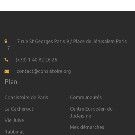
17 rue St Georges Paris 9 / Place de Jérusalem Paris
17
(+33) 1 40 82 26 26
contact@consistoire.org
Plan
Consistoire de Paris
Communautés
La Cacherout
Centre Européen du
Judaïsme
Vie Juive
Mes démarches
Rabbinat