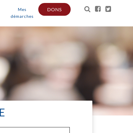
DONS
Mes
démarches
E