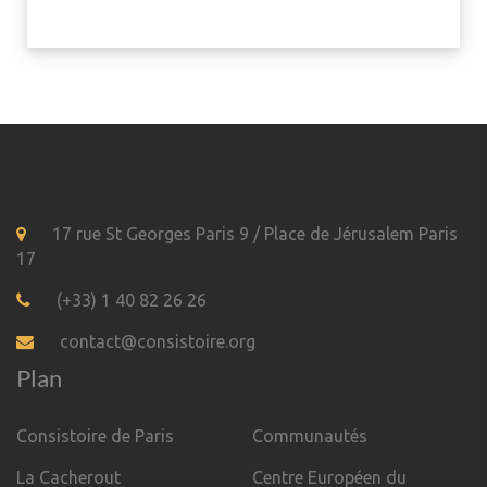
17 rue St Georges Paris 9 / Place de Jérusalem Paris
17
(+33) 1 40 82 26 26
contact@consistoire.org
Plan
Consistoire de Paris
Communautés
La Cacherout
Centre Européen du